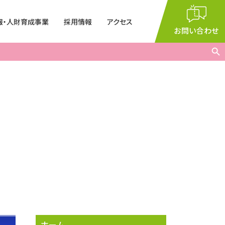
報・人財育成事業
採用情報
アクセス
閉じる
お問い合わせ
Search But
集
2026年度研究員（有機化
学全般）
ー・講演会
室
9：00
～
17：35
義
術振興会特別研究
月～金曜日（※祝日を除く）
ホーム