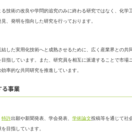
9：00
～
17：35
よる技術の改良や学問的追究のみに終わる研究ではなく、化学
発見、発明を指向した研究を行っております。
直結した実用化技術へと成熟させるために、広く産業界との共
を目指しています。また、研究員を相互に派遣することで市場
の効率的な共同研究を推進しています。
する事業
く
特許
出願や新聞発表、学会発表、
学術論文
投稿等を通じて社
献を目指しています。