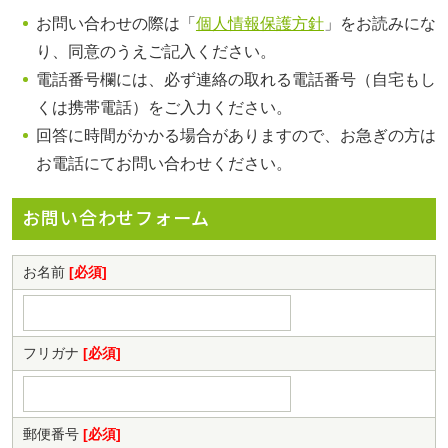
ニュース＆ブログ
お問い合わせの際は「
個人情報保護方針
」をお読みにな
り、同意のうえご記入ください。
0467-77-4112
電話番号欄には、必ず連絡の取れる電話番号（自宅もし
くは携帯電話）をご入力ください。
月～金曜日（※祝日を除く）
回答に時間がかかる場合がありますので、お急ぎの方は
9：00
～
17：35
お電話にてお問い合わせください。
お気軽にご連絡ください。
お問い合わせフォーム
閉じる
お名前
[必須]
フリガナ
[必須]
郵便番号
[必須]