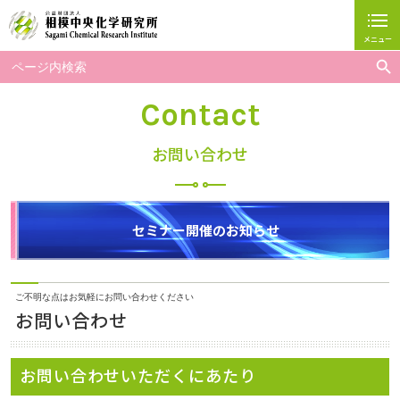
メニュー
閉じる
Search But
Search
for:
ホーム
Contact
相模中研について
お問い合わせ
研究グループ紹介
研究事業
セミナー開催のお知らせ
お問い合わせ
広報・人財育成事業
ご不明な点はお気軽にお問い合わせください
お問い合わせ
採用情報
お問い合わせいただくにあたり
アクセス