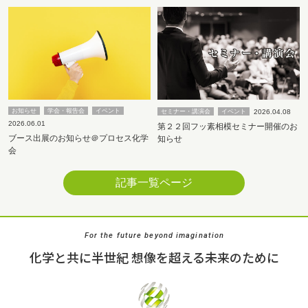
お知らせ
学会・報告会
イベント
2026.04.08
セミナー・講演会
イベント
2026.06.01
第２２回フッ素相模セミナー開催のお
ブース出展のお知らせ＠プロセス化学
知らせ
会
記事一覧ページ
For the future beyond imagination
化学と共に半世紀 想像を超える未来のために