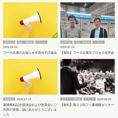
お知らせ
学会・報告会
イベント
お知らせ
学会・報告会
イベント
2026.08.04
2026.07.14
ブース出展のお知らせ＠高分子討論会
【御礼】ブース出展＠プロセス化学会
2026.07.14
2026.06.05
お知らせ
セミナー・講演会
イベント
新棟移転記念講演会および祝賀会にご
【御礼】第２２回フッ素相模セミナー
列席の皆様、誠にありがとうございま
した