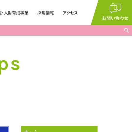
報・人財育成事業
採用情報
アクセス
閉じる
お問い合わせ
Search But
集
2026年度研究員（有機化
学全般）
ー・講演会
室
ps
9：00
～
17：35
義
術振興会特別研究
月～金曜日（※祝日を除く）
ホーム