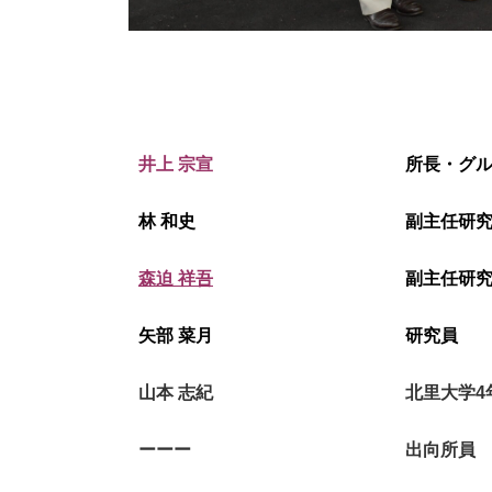
井上 宗宣
所長・グ
林 和史
副主任研
森迫 祥吾
副主任研
矢部 菜月
研究員
山本 志紀
北里大学4
ーーー
出向所員