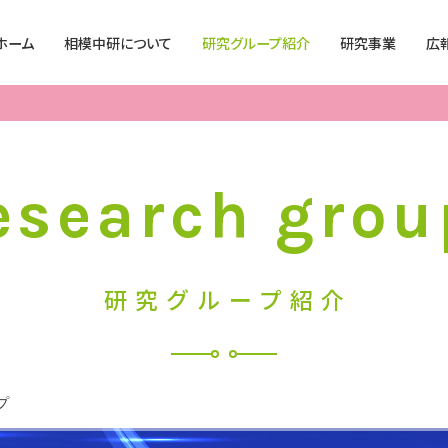
ホーム
相模中研について
研究グループ紹介
研究事業
広
理事長挨拶
有機材料化学グループ
発表論文
学生募
所長挨拶
電子材料化学グループ
公開特許
セミナ
事業概要
高分子化学グループ
最近の実用化技術
実験教
esearch grou
営業時間
相模中研の理念
精密有機化学グループ
所有機器
出張講
沿革
触媒有機化学グループ
自動合成技術資料
日本学
営業日
員
研究グループ紹介
SAGAMI’s Research
製造技術グループ
共同研究・技術相談
シンボルロゴ
分析グループ
組織
SaLA プロジェクト
プ
情報公開