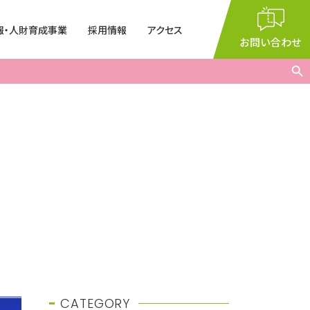
報・人財育成事業
採用情報
アクセス
閉じる
お問い合わせ
Search But
集
2026年度研究員（有機化
学全般）
ー・講演会
室
g
9：00
～
17：35
義
術振興会特別研究
月～金曜日（※祝日を除く）
CATEGORY