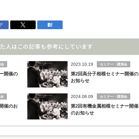
0467-77-4112
ア
月～金曜日（※祝日を除く）
9：00
～
17：35
た人はこの記事も参考にしています
2023.10.19
演会
セミナー・講演会
ナー開催の
第2回高分子相模セミナー開催の
お知らせ
2024.08.09
演会
セミナー・講演会
ー開催のお
第2回有機金属相模セミナー開催
のお知らせ