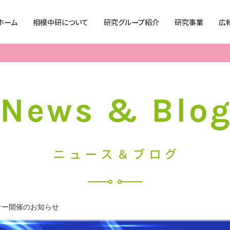
ホーム
相模中研について
研究グループ紹介
研究事業
広
理事長挨拶
有機材料化学グループ
発表論文
学生募
所長挨拶
電子材料化学グループ
公開特許
セミナ
事業概要
高分子化学グループ
最近の実用化技術
実験教
News & Blo
営業時間
相模中研の理念
精密有機化学グループ
所有機器
出張講
沿革
触媒有機化学グループ
自動合成技術資料
日本学
営業日
員
ニュース＆ブログ
SAGAMI’s Research
製造技術グループ
共同研究・技術相談
シンボルロゴ
分析グループ
組織
SaLA プロジェクト
ナー開催のお知らせ
情報公開