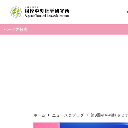
ホーム
Search
for:
相模中研について
研究グループ紹介
研究事業
お問い合わせ
広報・人財育成事業
ホーム
ニュース＆ブログ
第9回材料相模セミ
採用情報