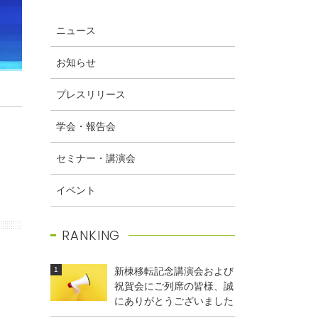
研究員
ニュース
お知らせ
プレスリリース
学会・報告会
セミナー・講演会
イベント
RANKING
新棟移転記念講演会および
祝賀会にご列席の皆様、誠
にありがとうございました