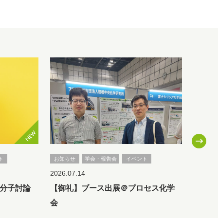
ト
お知らせ
学会・報告会
イベント
お知ら
2026.07.14
2026.0
分子討論
【御礼】ブース出展＠プロセス化学
新棟移
会
ご列席
いまし