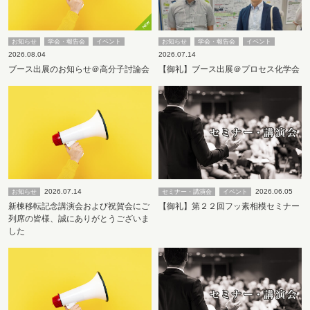
お知らせ
学会・報告会
イベント
お知らせ
学会・報告会
イベント
2026.08.04
2026.07.14
ブース出展のお知らせ＠高分子討論会
【御礼】ブース出展＠プロセス化学会
2026.07.14
2026.06.05
お知らせ
セミナー・講演会
イベント
新棟移転記念講演会および祝賀会にご
【御礼】第２２回フッ素相模セミナー
列席の皆様、誠にありがとうございま
した