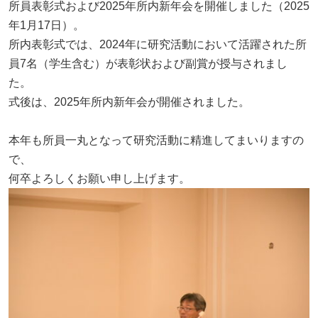
所員表彰式および2025年所内新年会を開催しました（2025
ニュース＆ブログ
年1月17日）。
所内表彰式では、2024年に研究活動において活躍された所
ニュース
員7名（学生含む）が表彰状および副賞が授与されまし
お知らせ
た。
式後は、2025年所内新年会が開催されました。
プレスリリース
本年も所員一丸となって研究活動に精進してまいりますの
学会・報告会
で、
何卒よろしくお願い申し上げます。
セミナー・講演会
イベント
0467-77-4112
月～金曜日（※祝日を除く）
9：00
～
17：35