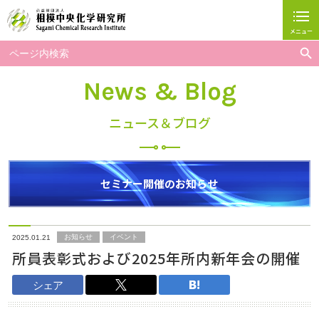
メニュー
閉じる
Search But
Search
for:
ホーム
News & Blog
相模中研について
ニュース＆ブログ
研究グループ紹介
研究事業
セミナー開催のお知らせ
お問い合わせ
広報・人財育成事業
お知らせ
イベント
2025.01.21
所員表彰式および2025年所内新年会の開催
採用情報
シェア
アクセス