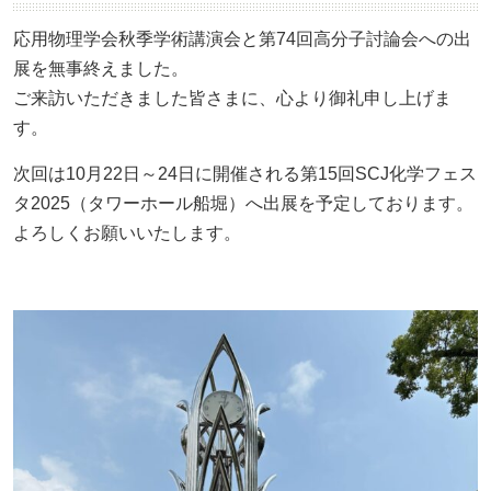
ニュース＆ブログ
応用物理学会秋季学術講演会と第74回高分子討論会への出
展を無事終えました。
ニュース
ご来訪いただきました皆さまに、心より御礼申し上げま
お知らせ
す。
次回は10月22日～24日に開催される第15回SCJ化学フェス
プレスリリース
タ2025（タワーホール船堀）へ出展を予定しております。
学会・報告会
よろしくお願いいたします。
セミナー・講演会
イベント
0467-77-4112
月～金曜日（※祝日を除く）
9：00
～
17：35