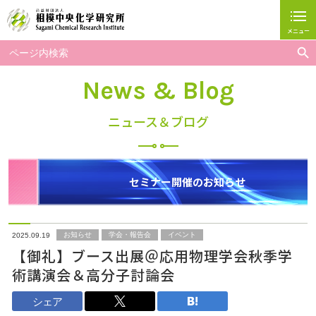
メニュー
閉じる
Search But
Search
for:
ホーム
News & Blog
相模中研について
ニュース＆ブログ
研究グループ紹介
研究事業
セミナー開催のお知らせ
お問い合わせ
広報・人財育成事業
お知らせ
学会・報告会
イベント
2025.09.19
【御礼】ブース出展＠応用物理学会秋季学
採用情報
術講演会＆高分子討論会
アクセス
シェア