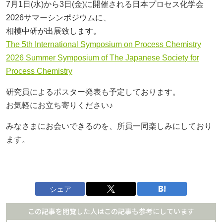
7月1日(水)から3日(金)
に開催される
日本プロセス化学会
ニュース＆ブログ
2026サマーシンポジウム
に、
相模中研が出展致します。
ニュース
The 5th International Symposium on Process Chemistry
お知らせ
2026 Summer Symposium of The Japanese Society for
Process Chemistry
プレスリリース
研究員によるポスター発表も予定しております。
学会・報告会
お気軽にお立ち寄りください♪
みなさまにお会いできるのを、所員一同楽しみにしており
セミナー・講演会
ます。
イベント
0467-77-4112
シェア
月～金曜日（※祝日を除く）
この記事を閲覧した人はこの記事も参考にしています
9：00
～
17：35