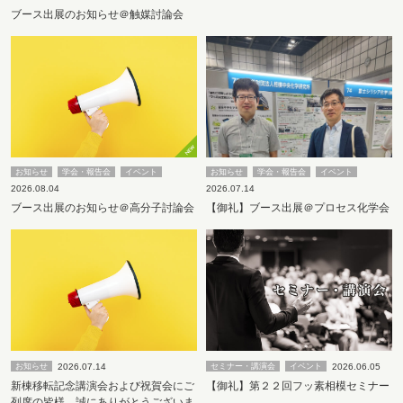
ブース出展のお知らせ＠触媒討論会
お知らせ
学会・報告会
イベント
お知らせ
学会・報告会
イベント
2026.08.04
2026.07.14
ブース出展のお知らせ＠高分子討論会
【御礼】ブース出展＠プロセス化学会
2026.07.14
2026.06.05
お知らせ
セミナー・講演会
イベント
新棟移転記念講演会および祝賀会にご
【御礼】第２２回フッ素相模セミナー
列席の皆様、誠にありがとうございま