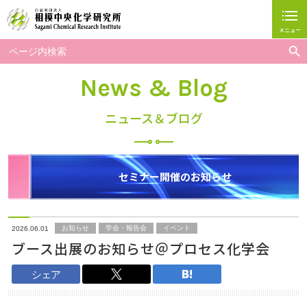
メニュー
閉じる
Search But
Search
for:
ホーム
News & Blog
相模中研について
ニュース＆ブログ
研究グループ紹介
研究事業
セミナー開催のお知らせ
お問い合わせ
広報・人財育成事業
お知らせ
学会・報告会
イベント
2026.06.01
ブース出展のお知らせ＠プロセス化学会
採用情報
シェア
アクセス